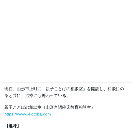
言語聴覚士（厚生省第4784号）
【経歴】
千葉市立院内使用学校言語治療教室
千葉市立幸町第二小学校ことばの教室
山形県立山形聾学校
上山市立上山小学校ことばの教室
天童市立津山小学校ことばの教室
山形市立第三小学校ことばの教室
【活動】
現在、山形市上町に「親子ことばの相談室」を開設し、相談にの
ると共に、治療にも携わっている。
親子ことばの相談室（山形言語臨床教育相談室）
https://www.i-kotoba.com
【趣味】